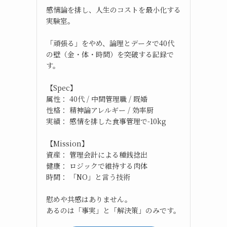
感情論を排し、人生のコストを最小化する
実験室。
「頑張る」をやめ、論理とデータで40代
の壁（金・体・時間）を突破する記録で
す。
【Spec】
属性： 40代 / 中間管理職 / 既婚
性格： 精神論アレルギー / 効率厨
実績： 感情を排した食事管理で-10kg
【Mission】
資産： 管理会計による種銭捻出
健康： ロジックで維持する肉体
時間： 「NO」と言う技術
慰めや共感はありません。
あるのは「事実」と「解決策」のみです。