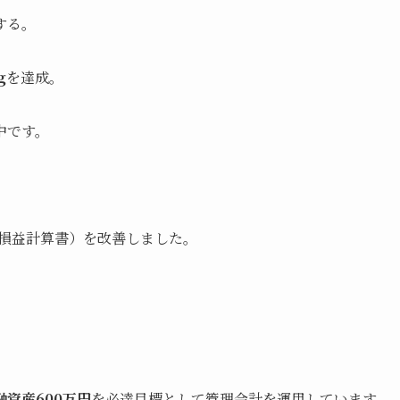
する。
g
を達成。
中です。
（損益計算書）を改善しました。
融資産600万円
を必達目標として管理会計を運用しています。